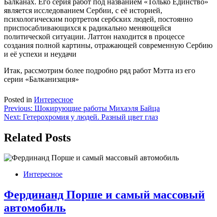
Балканах. Его серия работ под названием «Только Единство»
является исследованием Сербии, с её историей,
психологическим портретом сербских людей, постоянно
приспосабливающихся к радикально меняющейся
политической ситуации. Латтон находится в процессе
создания полной картины, отражающей современную Сербию
и её успехи и неудачи
Итак, рассмотрим более подробно ряд работ Мэтта из его
серии «Балканизация»
Posted in
Интересное
Навигация
Previous:
Шокирующие работы Михаэля Байца
Next:
Гетерохромия у людей. Разный цвет глаз
по
записям
Related Posts
Интересное
Фердинанд Порше и самый массовый
автомобиль