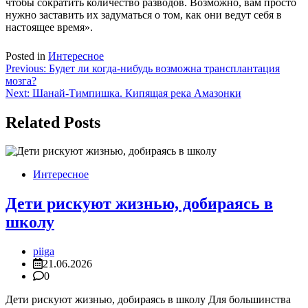
чтобы сократить количество разводов. Возможно, вам просто
нужно заставить их задуматься о том, как они ведут себя в
настоящее время».
Posted in
Интересное
Навигация
Previous:
Будет ли когда-нибудь возможна трансплантация
мозга?
по
Next:
Шанай-Тимпишка. Кипящая река Амазонки
записям
Related Posts
Интересное
Дети рискуют жизнью, добираясь в
школу
piiga
21.06.2026
0
Дети рискуют жизнью, добираясь в школу Для большинства