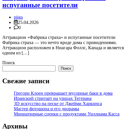
испуганные посетители
piiga
25.04.2026
0
Аттракцион «Фабрика страха» и испуганные посетители
Фабрика страха — это нечто вроде дома с привидениями.
Аттракцион расположен в Ниагара Фоллс, Канада и является
одним из […]
Поиск
Поиск
Свежие записи
Грегори Клоен превращает мусорные баки в дома
Иранский стритарт на улицах Тегерана
3D искусство на песке от Джейми Харкинса
Мастер фотошопа и его диорамы
Миниатюрные сценки с продуктами Уиллиама Касса
Архивы