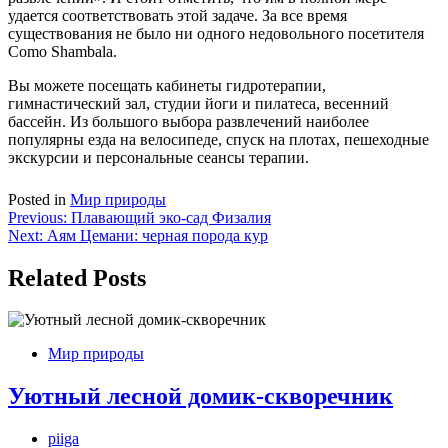
удается соответствовать этой задаче. За все время
существования не было ни одного недовольного посетителя
Como Shambala.
Вы можете посещать кабинеты гидротерапии,
гимнастический зал, студии йоги и пилатеса, весенний
бассейн. Из большого выбора развлечений наиболее
популярны езда на велосипеде, спуск на плотах, пешеходные
экскурсии и персональные сеансы терапии.
Posted in
Мир природы
Навигация
Previous:
Плавающий эко-сад Физалия
Next:
Аям Цемани: черная порода кур
по
записям
Related Posts
Мир природы
Уютный лесной домик-скворечник
piiga