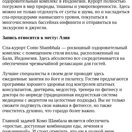
оздоровительный комплекс в Индонезии. Курорт полностью
погружен в мир природы, тишины и умиротворенности. Здесь
можно не только отдохнуть от суеты и шума, но и насладиться
спа-процедурами наивысшего уровня, покупаться в
многочисленных бассейнах-инфинити и отправиться на
экскурсию в джунгли.
Запись относится к месту: Азия
Спа-курорт Como Shambhala — роскошный оздоровительный
комплекс с помещением стиля виллы, расположенный на
Бали, Индонезия. Здесь абсолютно все сосредотачивается на
обеспечении чрезвычайной релаксации для гостей.
Лучшие специалисты в своем деле проводят здесь
ежедневные занятия по йоге и пилатесу. Гостям предлагаются
программы хорошего здоровья под контролем штатных
консультантов, диетврача, медсестер, тренера по фитнесу и
доктора по аюрведе (традиционная индуистская система
медицины с акцентом на целостные подходы). Вы не только
сможете подтянуть свои навыки в фитнессе, но также
очиститесь духовно, что гораздо более важно.
Главной задачей Комо Шамбала является обеспечить
«простые, доступные комбинации еды, лечения и
развлечений». И стоит отметить, что им в полной мере