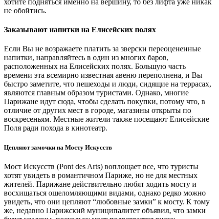
хотите подняться именно на вершину, то без лифта уже никак
не обойтись.
Заказывают напитки на Елисейских полях
Если Вы не возражаете платить за зверски переоцененные
напитки, направляйтесь в один из многих баров,
расположенных на Елисейских полях. Большую часть
времени эта всемирно известная авеню переполнена, и Вы
быстро заметите, что пешеходы и люди, сидящие на террасах,
являются главным образом туристами. Однако, многие
Парижане идут сюда, чтобы сделать покупки, потому что, в
отличие от других мест в городе, магазины открыты по
воскресеньям. Местные жители также посещают Елисейские
Поля ради похода в кинотеатр.
Цепляют замочки на Мосту Искусств
Мост Искусств (Pont des Arts) воплощает все, что туристы
хотят увидеть в романтичном Париже, но не для местных
жителей. Парижане действительно любят ходить мосту и
восхищаться ошеломляющими видами, однако редко можно
увидеть, что они цепляют “любовные замки” к мосту. К тому
же, недавно Парижский муниципалитет объявил, что замки