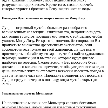
будут удалены, поскольку мост подвергается риску
разрушения под их весом. Кроме того, тысячи ключей,
которые туристы бросают в Сену, загрязняют ее воды.
Посещают Лувр в час-пик и смотрят только на Мону Лизу
Лувр — огромный музей с большим разнообразием
великолепных коллекций. Учитывая это, неприятно видеть,
как толпы туристов посещает его только с той целью, чтобы
увидеть Мону Лизу. Ее красота, конечно, бесспорна, но Вы
пропустите множество драгоценных экспонатов, если
сосредоточитесь только на этой живописи. Лучше всего
просмотреть веб-сайт музея заранее, чтобы найти художников,
периоды, коллекции и выставки, которые будут для вас
наиболее интересны. Скорее всего, у Вас просто не будет
достаточного количества времени, чтобы увидеть все за один
день. Местные жители стараются всячески избежать похода в
Лувр в течение часа пик. Парижане предпочитают посещать
Лувр в среду и вечером в пятницу, когда музей открыт до
21:45.
Заказывают портрет на Монмартре
На протяжение многих лет Монмартр являлся богемным
районом Парижа, домой многим известным художникам,