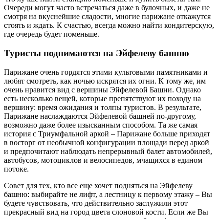
Очереди могут часто встречаться даже в булочных, и даже не
смотря на вкуснейшие сладости, многие парижане откажутся
стоять и ждать. К счастью, всегда можно найти кондитерскую,
где очередь будет поменьше.
Туристы поднимаются на Эйфелеву башню
Парижане очень гордятся этими культовыми памятниками и
любят смотреть, как ночью искрятся их огни. К тому же, им
очень нравится вид с вершины Эйфелевой Башни. Однако
есть несколько вещей, которые препятствуют их походу на
вершину: время ожидания и толпы туристов. В результате,
Парижане наслаждаются Эйфелевой башней по-другому,
возможно даже более изысканным способом. Та же самая
история с Триумфальной аркой – Парижане больше приходят
в восторг от необычной конфигурации площади перед аркой
и предпочитают наблюдать непрерывный балет автомобилей,
автобусов, мотоциклов и велосипедов, мчащихся в едином
потоке.
Совет для тех, кто все еще хочет подняться на Эйфелеву
башню: выбирайте не лифт, а лестницу к первому этажу – Вы
будете чувствовать, что действительно заслужили этот
прекрасный вид на город цвета слоновой кости. Если же Вы