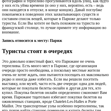
фотографии и терпеливо прогуливаются вдоль улиц, как будто
у них есть уйма времени (и оно у них, вероятно, есть – ведь
они находятся в отпуске, в конце концов). Давай поглубже
покопаемся в поведении этих захватывающих существ и
составим список вещей, которые в Париже делают только
туристы. Если Вы хотите не быть похожим на туриста во
французской столице, то лучше примите эту информацию во
внимание.
Запись относится к месту: Париж
Туристы стоят в очередях
Это довольно известный факт, что Парижане не очень
терпеливы. Есть много мест в Париже, где организация
очереди просто необходима, а поскольку местные жители
очень не хотят ждать, они пытаются посещать их максимально
редко и иногда даже избегать. Если вы решили посетить
выставку, или музей, часто есть две очереди: одна для людей,
которые не покупали билеты онлайн и другая для тех, кто
купил. Покупка билетов онлайн определенно сэкономит Вам
время. Парижане тщательно избегают покупки билетов на
оживленных станциях, вроде Chatelet-Les-Halles и Porte
Maillot. Эти транспортные узлы особенно переполнены, так
что лучше найти станцию поменьше и купить билеты там.