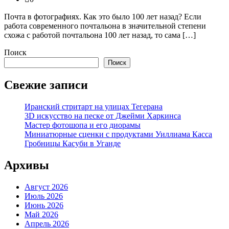
Почта в фотографиях. Как это было 100 лет назад? Если
работа современного почтальона в значительной степени
схожа с работой почтальона 100 лет назад, то сама […]
Поиск
Поиск
Свежие записи
Иранский стритарт на улицах Тегерана
3D искусство на песке от Джейми Харкинса
Мастер фотошопа и его диорамы
Миниатюрные сценки с продуктами Уиллиама Касса
Гробницы Касуби в Уганде
Архивы
Август 2026
Июль 2026
Июнь 2026
Май 2026
Апрель 2026