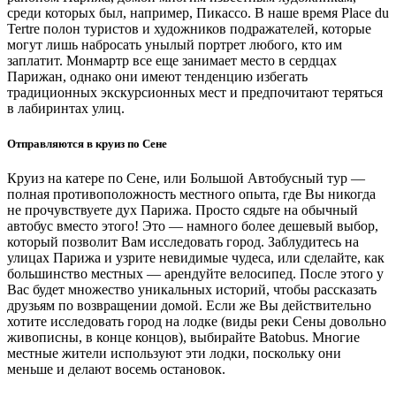
среди которых был, например, Пикассо. В наше время Place du
Tertre полон туристов и художников подражателей, которые
могут лишь набросать унылый портрет любого, кто им
заплатит. Монмартр все еще занимает место в сердцах
Парижан, однако они имеют тенденцию избегать
традиционных экскурсионных мест и предпочитают теряться
в лабиринтах улиц.
Отправляются в круиз по Сене
Круиз на катере по Сене, или Большой Автобусный тур —
полная противоположность местного опыта, где Вы никогда
не прочувствуете дух Парижа. Просто сядьте на обычный
автобус вместо этого! Это — намного более дешевый выбор,
который позволит Вам исследовать город. Заблудитесь на
улицах Парижа и узрите невидимые чудеса, или сделайте, как
большинство местных — арендуйте велосипед. После этого у
Вас будет множество уникальных историй, чтобы рассказать
друзьям по возвращении домой. Если же Вы действительно
хотите исследовать город на лодке (виды реки Сены довольно
живописны, в конце концов), выбирайте Batobus. Многие
местные жители используют эти лодки, поскольку они
меньше и делают восемь остановок.