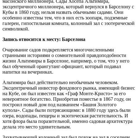
масонского миллионера. Сады Хосепа Альтимира,
эксцентричного миллионера, который вернулся в Барселону с
Кубы в 1860 году, нельзя назвать обычными садами. Они
особенно известны тем, что в них есть зоопарк, подземные
галереи, гипостильная комната, колонный зал с эзотерической
символикой.
Запись относится к месту: Барселона
Очарование садов подкрепляется многочисленными
странными историями о сомнительной правдоподобности
жизни Альтимиры в Барселоне, например, о том, что у него
был обученный орангутанг-официант, который подавал
напитки на вечеринках.
Альтимира был действительно необычным человеком.
Эксцентричный инвестор фондового рынка, имеющий бизнес
на Кубе, он был известен как «Граф Монте-Кристо» за его
невероятное богатство. Приобретая поместье в 1867 году, он
построил новый дом под названием «Башня Золотого
купола». Сады были потрясающими: в 1880 году здесь были
озера, водопады, пещеры и экзотическая растительность. И
хотя флора была поразительной, именно садовая архитектура
делала это место удивительным.
Захватывающий колонный зал был похож на зал в соседнем