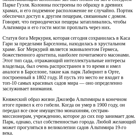
Парке Гуэля. Колонны построены по образцу в древних
храмах, и его подземное расположение не случайно. Портик
обеспечил доступ к другим пещерам, связанным с домом.
Говорят, что периодически пещеры затапливались, чтобы
Альтимира и его гости могли проплыть через них.
Статуя бога Меркурия, которая сегодня сохранилась в Каса
Гари за пределами Барселоны, находилась в хрустальном
храме. Бог Меркурий является эквивалентом Гермеса,
божественного архетипа, наиболее почитаемого масонами.
Этот тип сада, отражающий интеллектуальные интересы
владельца, был очень распространен в то время и имел
аналоги в Барселоне, такие как парк Лабиринт в Орте,
построенный в 1802 году. И пусть это место не входит в
топ-10 самых красивых садов мира — оно определенно
заслуживает внимания.
Княжеский образ жизни Джозефа Альтимиры в конечном
итоге привел к его гибели. Когда он умер в 1900 году, он
передал все свое имущество монахиням, сестрам-
миссионерам, учреждению, которое до сих пор занимает дом.
Парк, однако, стал собственностью города. Любой желающий
может прогуляться в великолепии садов Альтимира 19-го
века.