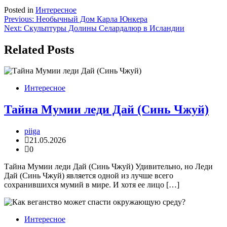
Posted in
Интересное
Навигация
Previous:
Необычный Дом Карла Юнкера
Next:
Скульптуры Долины Селардалюр в Исландии
по
записям
Related Posts
Интересное
Тайна Мумии леди Дай (Синь Чжуй)
piiga
21.05.2026
0
Тайна Мумии леди Дай (Синь Чжуй) Удивительно, но Леди
Дай (Синь Чжуй) является одной из лучше всего
сохранившихся мумий в мире. И хотя ее лицо […]
Интересное