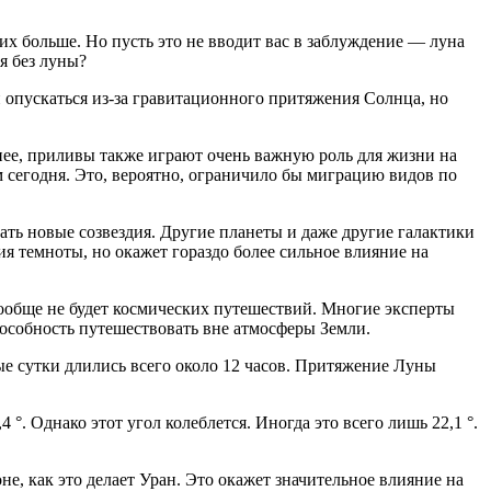
их больше. Но пусть это не вводит вас в заблуждение — луна
я без луны?
и опускаться из-за гравитационного притяжения Солнца, но
енее, приливы также играют очень важную роль для жизни на
м сегодня. Это, вероятно, ограничило бы миграцию видов по
ать новые созвездия. Другие планеты и даже другие галактики
ия темноты, но окажет гораздо более сильное влияние на
 вообще не будет космических путешествий. Многие эксперты
пособность путешествовать вне атмосферы Земли.
ные сутки длились всего около 12 часов. Притяжение Луны
. Однако этот угол колеблется. Иногда это всего лишь 22,1 °.
оне, как это делает Уран. Это окажет значительное влияние на