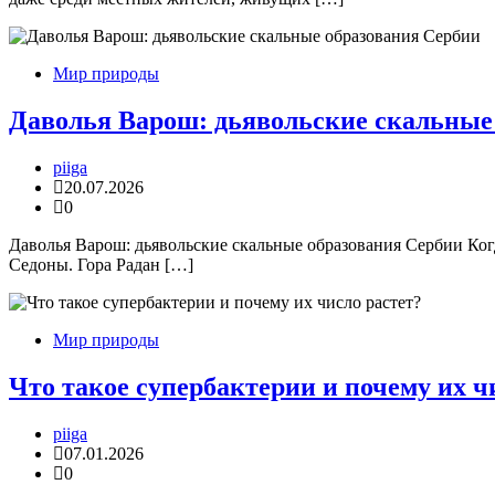
Мир природы
Даволья Варош: дьявольские скальные
piiga
20.07.2026
0
Даволья Варош: дьявольские скальные образования Сербии Ко
Седоны. Гора Радан […]
Мир природы
Что такое супербактерии и почему их ч
piiga
07.01.2026
0