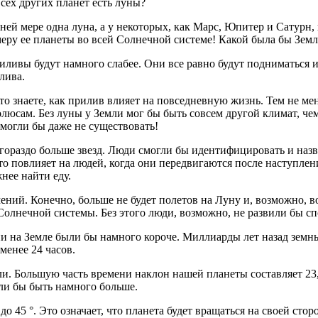
сех других планет есть луны?
ей мере одна луна, а у некоторых, как Марс, Юпитер и Сатурн, 
еру ее планеты во всей Солнечной системе! Какой была бы Земл
иливы будут намного слабее. Они все равно будут подниматься 
лива.
 то знаете, как прилив влияет на повседневную жизнь. Тем не м
олюсам. Без луны у Земли мог бы быть совсем другой климат, че
могли бы даже не существовать!
 гораздо больше звезд. Люди смогли бы идентифицировать и назв
то повлияет на людей, когда они передвигаются после наступлен
нее найти еду.
мений. Конечно, больше не будет полетов на Луну и, возможно,
Солнечной системы. Без этого люди, возможно, не развили бы с
 дни на Земле были бы намного короче. Миллиарды лет назад зем
менее 24 часов.
. Большую часть времени наклон нашей планеты составляет 23,4 °
гли бы быть намного больше.
 45 °. Это означает, что планета будет вращаться на своей стор