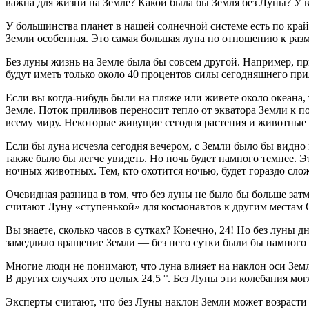
важна для жизни на Земле? Какой была бы Земля без Луны? У в
У большинства планет в нашей солнечной системе есть по крайн
Земли особенная. Это самая большая луна по отношению к разм
Без луны жизнь на Земле была бы совсем другой. Например, пр
будут иметь только около 40 процентов силы сегодняшнего при
Если вы когда-нибудь были на пляже или живете около океана,
Земле. Поток приливов переносит тепло от экватора Земли к п
всему миру. Некоторые живущие сегодня растения и животные 
Если бы луна исчезла сегодня вечером, с Земли было бы видно
также было бы легче увидеть. Но ночь будет намного темнее. Э
ночных животных. Тем, кто охотится ночью, будет гораздо слож
Очевидная разница в том, что без луны не было бы больше зат
считают Луну «ступенькой» для космонавтов к другим местам 
Вы знаете, сколько часов в сутках? Конечно, 24! Но без луны
замедлило вращение Земли — без него сутки были бы намного 
Многие люди не понимают, что луна влияет на наклон оси Земли
В других случаях это целых 24,5 °. Без Луны эти колебания мо
Эксперты считают, что без Луны наклон Земли может возрасти до