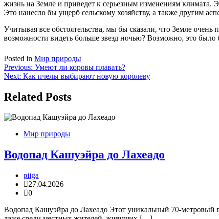
жизнь на Земле и приведет к серьезным изменениям климата. Э
Это нанесло бы ущерб сельскому хозяйству, а также другим асп
Учитывая все обстоятельства, мы бы сказали, что Земле очень 
возможности видеть больше звезд ночью? Возможно, это было 
Posted in
Мир природы
Навигация
Previous:
Умеют ли коровы плавать?
Next:
Как пчелы выбирают новую королеву
по
записям
Related Posts
Мир природы
Водопад Кашуэйра до Лахеадо
piiga
27.04.2026
0
Водопад Кашуэйра до Лахеадо Этот уникальный 70-метровый в
даже среди местных жителей, живущих […]