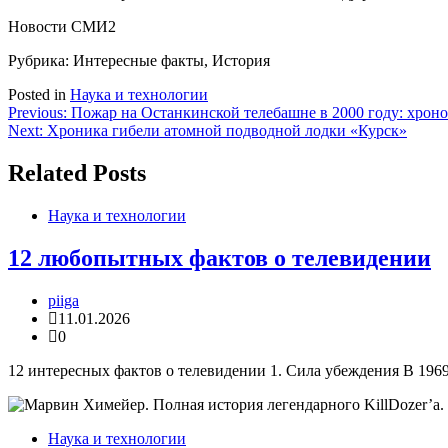
Новости СМИ2
Рубрика: Интересные факты, История
Posted in
Наука и технологии
Навигация
Previous:
Пожар на Останкинской телебашне в 2000 году: хрон
Next:
Хроника гибели атомной подводной лодки «Курск»
по
записям
Related Posts
Наука и технологии
12 любопытных фактов о телевидении
piiga
11.01.2026
0
12 интересных фактов о телевидении 1. Сила убеждения В 196
Наука и технологии