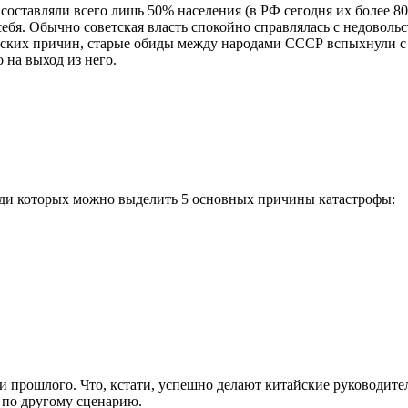
составляли всего лишь 50% населения (в РФ сегодня их более 8
себя. Обычно советская власть спокойно справлялась с недоволь
ческих причин, старые обиды между народами СССР вспыхнули с
 на выход из него.
еди которых можно выделить 5 основных причины катастрофы:
 прошлого. Что, кстати, успешно делают китайские руководител
ь по другому сценарию.