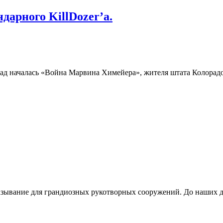
дарного KillDozer’а.
зад началась «Война Марвина Химейера», жителя штата Колорадо
азывание для грандиозных рукотворных сооружений. До наших д