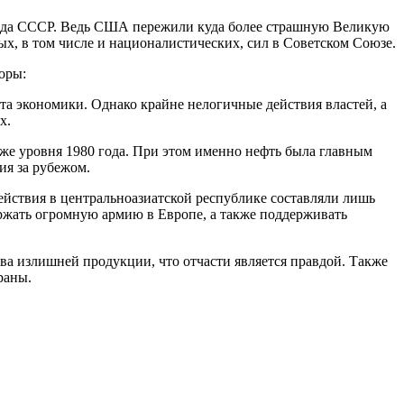
спада СССР. Ведь США пережили куда более страшную Великую
х, в том числе и националистических, сил в Советском Союзе.
оры:
ста экономики. Однако крайне нелогичные действия властей, а
х.
 ниже уровня 1980 года. При этом именно нефть была главным
ия за рубежом.
действия в центральноазиатской республике составляли лишь
ржать огромную армию в Европе, а также поддерживать
тва излишней продукции, что отчасти является правдой. Также
траны.