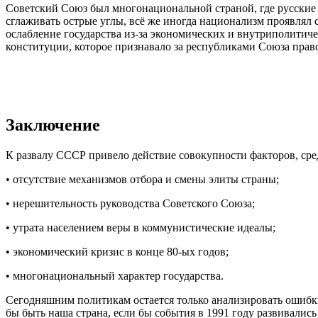
Советский Союз был многонациональной страной, где русские 
сглаживать острые углы, всё же иногда национализм проявлял 
ослабление государства из-за экономических и внутриполити
конституции, которое признавало за республиками Союза право
Заключение
К развалу СССР привело действие совокупности факторов, ср
• отсутствие механизмов отбора и смены элиты страны;
• нерешительность руководства Советского Союза;
• утрата населением веры в коммунистические идеалы;
• экономический кризис в конце 80-ых годов;
• многонациональный характер государства.
Сегодняшним политикам остается только анализировать ошибки
бы быть наша страна, если бы события в 1991 году развивалис