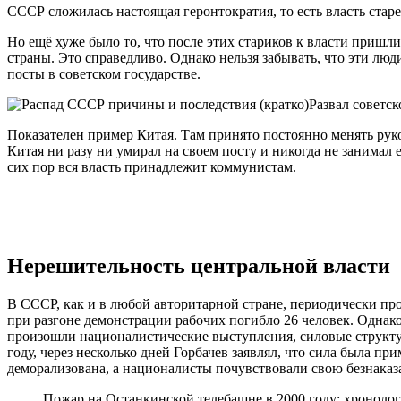
СССР сложилась настоящая геронтократия, то есть власть ста
Но ещё хуже было то, что после этих стариков к власти пришли
страны. Это справедливо. Однако нельзя забывать, что эти лю
посты в советском государстве.
Развал советск
Показателен пример Китая. Там принято постоянно менять рук
Китая ни разу ни умирал на своем посту и никогда не занимал е
сих пор вся власть принадлежит коммунистам.
Нерешительность центральной власти
В СССР, как и в любой авторитарной стране, периодически про
при разгоне демонстрации рабочих погибло 26 человек. Однако 
произошли националистические выступления, силовые структуры
году, через несколько дней Горбачев заявлял, что сила была пр
деморализована, а националисты почувствовали свою безнаказ
Пожар на Останкинской телебашне в 2000 году: хроноло