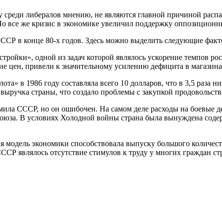
му среди либералов мнению, не являются главной причиной ра
Но все же кризис в экономике увеличил поддержку оппозиционны
ССР в конце 80-х годов. Здесь можно выделить следующие факт
стройки», одной из задач которой являлось ускорение темпов ро
е цен, привели к значительному усилению дефицита в магазина
лота» в 1986 году составляла всего 10 долларов, что в 3,5 раза
выручка страны, что создало проблемы с закупкой продовольств
омила СССР, но он ошибочен. На самом деле расходы на боевые 
Союза. В условиях Холодной войны страна была вынуждена соде
кая модель экономики способствовала выпуску большого количес
ССР являлось отсутствие стимулов к труду у многих граждан с