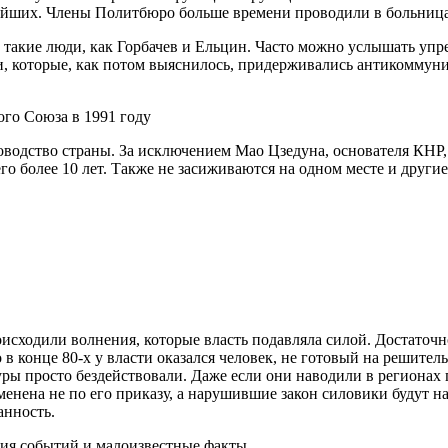
рейших. Члены Политбюро больше времени проводили в больницах
 такие люди, как Горбачев и Ельцин. Часто можно услышать упре
ди, которые, как потом выяснилось, придерживались антикоммун
ого Союза в 1991 году
оводство страны. За исключением Мао Цзедуна, основателя КНР
го более 10 лет. Также не засиживаются на одном месте и другие
исходили волнения, которые власть подавляла силой. Достаточн
в конце 80-х у власти оказался человек, не готовый на решител
 просто бездействовали. Даже если они наводили в регионах по
именена не по его приказу, а нарушившие закон силовики будут н
анность.
гия событий и малоизвестные факты