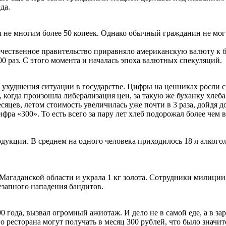
да.
 не многим более 50 копеек. Однако обычный гражданин не мог
чественное правительство приравняло американскую валюту к би
00 раз. С этого момента и началась эпоха валютных спекуляций.
худшения ситуации в государстве. Цифры на ценниках росли с 
да, когда произошла либерализация цен, за такую же буханку хле
месяцев, летом стоимость увеличилась уже почти в 3 раза, дойдя д
фра «300». То есть всего за пару лет хлеб подорожал более чем в
одукции. В среднем на одного человека приходилось 18 л алкого
 Магаданской области и украла 1 кг золота. Сотрудники милиции
езапного нападения бандитов.
 года, вызвал огромный ажиотаж. И дело не в самой еде, а в за
о ресторана могут получать в месяц 300 рублей, что было значит