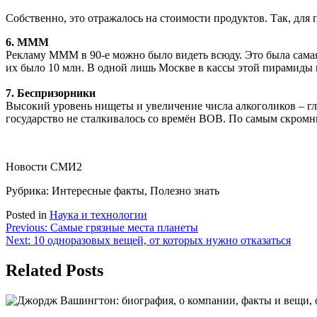
Собственно, это отражалось на стоимости продуктов. Так, для 
6. МММ
Рекламу МММ в 90-е можно было видеть всюду. Это была самая
их было 10 млн. В одной лишь Москве в кассы этой пирамиды 
7. Беспризорники
Высокий уровень нищеты и увеличение числа алкоголиков – г
государство не сталкивалось со времён ВОВ. По самым скромны
Новости СМИ2
Рубрика: Интересные факты, Полезно знать
Posted in
Наука и технологии
Навигация
Previous:
Самые грязные места планеты
Next:
10 одноразовых вещей, от которых нужно отказаться
по
записям
Related Posts