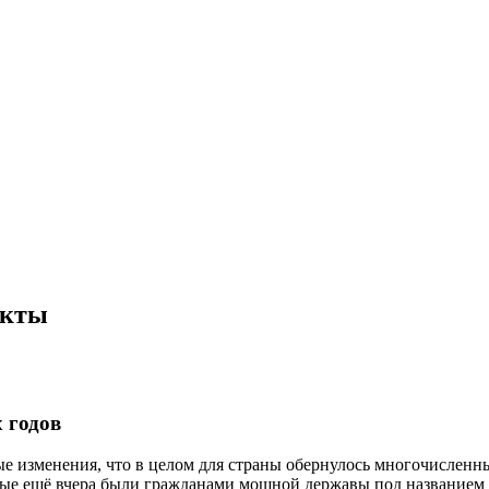
акты
 годов
ные изменения, что в целом для страны обернулось многочисле
орые ещё вчера были гражданами мощной державы под название