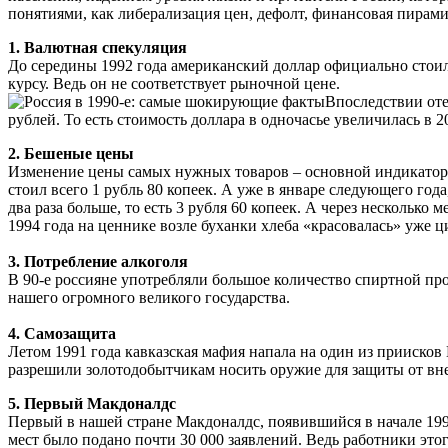
понятиями, как либерализация цен, дефолт, финансовая пирами
1. Валютная спекуляция
До середины 1992 года американский доллар официально стоил
курсу. Ведь он не соответствует рыночной цене.
Впоследствии оте
рублей. То есть стоимость доллара в одночасье увеличилась в 2
2. Бешеные цены
Изменение цены самых нужных товаров – основной индикатор у
стоил всего 1 рубль 80 копеек. А уже в январе следующего го
два раза больше, то есть 3 рубля 60 копеек. А через несколько 
1994 года на ценнике возле буханки хлеба «красовалась» уже ци
3. Потребление алкоголя
В 90-е россияне употребляли большое количество спиртной пр
нашего огромного великого государства.
4. Самозащита
Летом 1991 года кавказская мафия напала на один из приисков
разрешили золотодобытчикам носить оружие для защиты от вн
5. Первый Макдоналдс
Первый в нашей стране Макдоналдс, появившийся в начале 1990
мест было подано почти 30 000 заявлений. Ведь работники этог