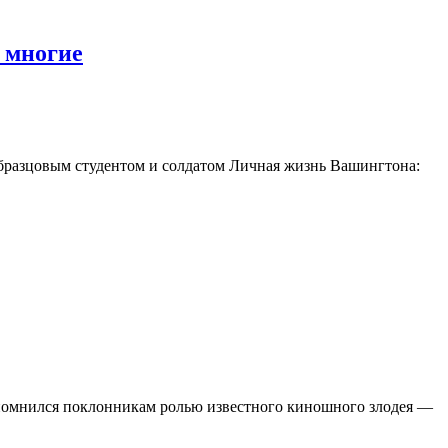
 многие
бразцовым студентом и солдатом Личная жизнь Вашингтона:
запомнился поклонникам ролью известного киношного злодея —