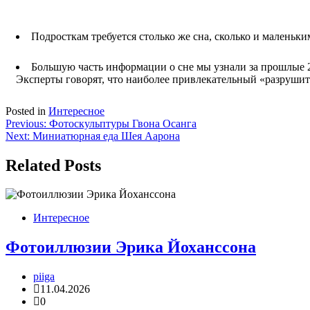
Подросткам требуется столько же сна, сколько и маленьким
Большую часть информации о сне мы узнали за прошлые 2
Эксперты говорят, что наиболее привлекательный «разруши
Posted in
Интересное
Навигация
Previous:
Фотоскульптуры Гвона Осанга
Next:
Миниатюрная еда Шея Аарона
по
записям
Related Posts
Интересное
Фотоиллюзии Эрика Йоханссона
piiga
11.04.2026
0