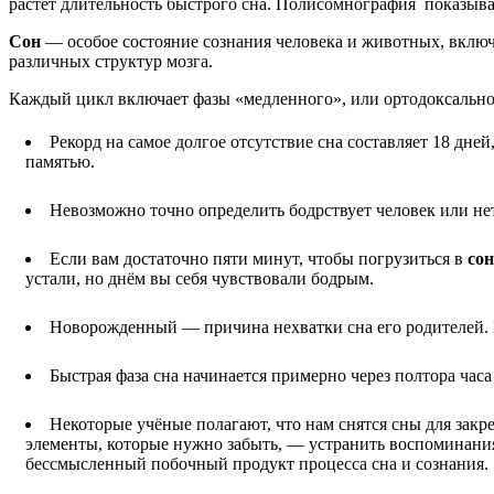
растёт длительность быстрого сна. Полисомнография показыва
Сон
— особое состояние сознания человека и животных, включ
различных структур мозга.
Каждый цикл включает фазы «медленного», или ортодоксального
Рекорд на самое долгое отсутствие сна составляет 18 дне
памятью.
Невозможно точно определить бодрствует человек или не
Если вам достаточно пяти минут, чтобы погрузиться в
сон
устали, но днём вы себя чувствовали бодрым.
Новорожденный — причина нехватки сна его родителей. В
Быстрая фаза сна начинается примерно через полтора часа
Некоторые учёные полагают, что нам снятся сны для закре
элементы, которые нужно забыть, — устранить воспоминания
бессмысленный побочный продукт процесса сна и сознания.