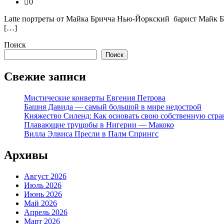
0
Latte портреты от Майка Бричча Нью-Йоркский барист Майк Бр
[…]
Поиск
Поиск
Свежие записи
Мистические конверты Евгения Петрова
Башня Давида — самый большой в мире недострой
Княжество Силенд: Как основать свою собственную стра
Плавающие трущобы в Нигерии — Макоко
Вилла Элвиса Пресли в Палм Спрингс
Архивы
Август 2026
Июль 2026
Июнь 2026
Май 2026
Апрель 2026
Март 2026