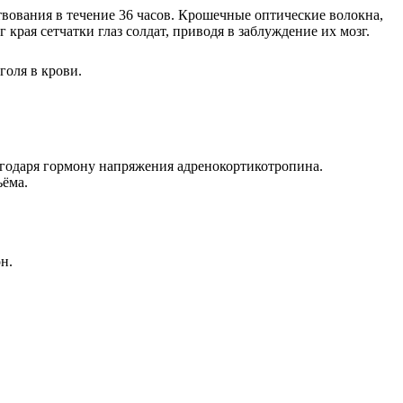
твования в течение 36 часов. Крошечные оптические волокна,
края сетчатки глаз солдат, приводя в заблуждение их мозг.
голя в крови.
агодаря гормону напряжения адренокортикотропина.
ъёма.
н.