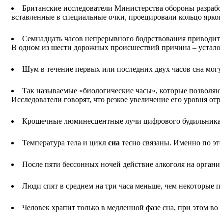
Британские исследователи Министерства обороны разрабо
вставленные в специальные очки, проецировали кольцо яркого
Семнадцать часов непрерывного бодрствования приводит к
В одном из шести дорожных происшествий причина – устал
Шум в течение первых или последних двух часов сна могу
Так называемые «биологические часы», которые позволяю
Исследователи говорят, что резкое увеличение его уровня от
Крошечные люминесцентные лучи цифрового будильника
Температура тела и цикл
сна
тесно связаны. Именно по э
После пяти бессонных ночей действие алкоголя на органи
Люди спят в среднем на три часа меньше, чем некоторые п
Человек храпит только в медленной фазе сна, при этом во