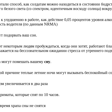
тали способ, как солдатам можно находиться в состоянии бодрс
 белого света (со спектром, идентичным восходу солнца) вокруг 
 ухудшению в работе, как действие 0,05 процентов уровня алко
ость водителя (по данным NRMA)
т подорвать ваш сон.
т некоторым людям пробуждаться, когда они хотят, работают бл
ражается на бессознательном ожидании стресса от утреннего под
 могут помешать вашему
сну
.
той причине теплые летние ночи могут вызывать беспокойный со
зм увеличивается в два раза
риматы, которые спят по 10 часов.
 время храпа сны не снятся