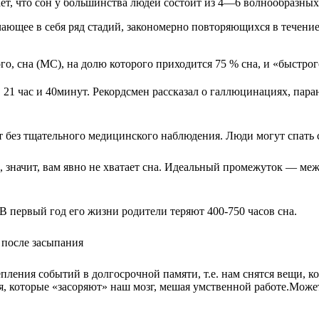
ет, что сон у большинства людей состоит из 4—6 волнообразны
ающее в себя ряд стадий, закономерно повторяющихся в течение
, сна (МС), на долю которого приходится 75 % сна, и «быстрог
й, 21 час и 40минут. Рекордсмен рассказал о галлюцинациях, пар
т без тщательного медицинского наблюдения. Люди могут спать 
, значит, вам явно не хватает сна. Идеальный промежуток — меж
 первый год его жизни родители теряют 400-750 часов сна.
 после засыпания
пления событий в долгосрочной памяти, т.е. нам снятся вещи, к
, которые «засоряют» наш мозг, мешая умственной работе.Може