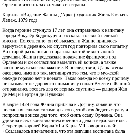
Орлеан и изгнать захватчиков из страны.
Картина «Видение Жанны д’Арк» ( художник Жюль Бастьен-
Лепаж, 1879 год)
Когда героине стукнуло 17 лет, она отправилась к капитану
города Вокулёр Бодрикуру и рассказала о своей великой
миссии. Естественно, он её высмеял и Жанне пришлось
вернуться в деревню, но спустя год повторила свою попытку.
Во второй раз капитана поразила настойчивость юной
девушки. Жанна предсказала поражение французов под
Орлеаном и он согласился выделить ей воинов, а также
военное мужское снаряжение. В последствии, Д’арк всегда
одевалась именно так, мотивируя это тем, что в мужской
одежде гораздо легче воевать. Такая одежда ко всему прочему
не вызывает нездорового внимания у солдат.Вместе с Жанной
отправились воевать два ее верных спутника — рыцари Жан
де Мец и Бертран де Пуланжи
В марте 1429 года Жанна прибыла к Дофину, объявив что
послана высшими силами для того, чтоб освободить страну и
попросила воиска для того, чтоб снять осаду Орлеана. Она
удивила всех своим знанием военного дела и верховой езды.
Секретарь королей Карла VI и Карла VII говорил о ней:
«Создавалось впечатление, что эта девушка воспитана была