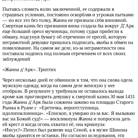
Пытаясь сломить волю заключенной, ее содержали в
страшных условиях, постоянно оскорбляя и угрожая пытками
— но все это без толку, Жанна не признала себя виновной.
Смертная казнь без признания вины создала бы вокруг Д’Арк
еще больший ореол мучиницы, потому судьи прибегли к
обману, подсунув бумагу об отречении от ересей, которую
неграмотной девушке пришлось подписать, якобы в обмен на
помилование. На самом же деле, из-за неграмотности она
поставила подпись под полным отречением от всех своих
заблуждений
«Жанна д’Арк». Триптих
Через несколько дней ее обвинили в том, что она снова одела
мужскую одежду, когда на самом деле женскую у нее
отобрали. В результате у трибунала не оставалось выхода
кроме как приговорить девушку к смертной казни.30 мая 1431
года Жанна д’Арк была сожжена заживо на площади Старого
Рынка в Руане с «Еретичка, вероотступница,
идолопоклонница». «Епископ, я умираю из-за вас. Я вызываю
вас на Божий суд!» — воскликнула Жанна и попросила дать
ей крест и когда огонь охватил её, она крикнула:
«Иисус!».Пепел был развеян над Сеной, а в музее Шинона
якобы хранятся ее останки. Но согласно иследования, эти