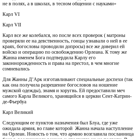
не в полях, а в школах, в тесном общении с науками»
Карл VI
Карл VII
Карл все же колебался, но после всех проверок ( матроны
проверяли ее на девственность, гонцы узнавали о ней в ее
краях, богословы проводили допросы) все же доверил ей
войско и операцию по освобождению Орлеана. К тому же
Жанна именем Бога подтвердила Карлу его
законнорожденность и права на престол, в чем многие
сомневались
Для Жанны Д’Арк изготавливают специальные доспехи (так
как она получила разрешение богословов на ношение
мужской одежды), знамя и хоругвь. Ей предоставили меч
самого Карла Великого, хранящийся в церкви Сент-Катрин-
де-Фьербуа
Карл Великий
Следующим ее пунктов назначения был Блуа, где уже
ожидала армия, во главе которой Жанна начала наступление
на Орлеан. Новость о том, что армию возглавила посланница