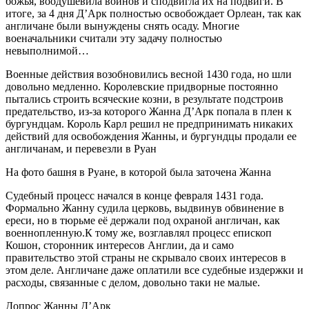
божья, воодушевила воинов и сподвигла их на подвиги. В
итоге, за 4 дня Д’Арк полностью освобождает Орлеан, так как
англичане были вынуждены снять осаду. Многие
военачальники считали эту задачу полностью
невыполнимой…
Военные действия возобновились весной 1430 года, но шли
довольно медленно. Королевские придворные постоянно
пытались строить всяческие козни, в результате подстроив
предательство, из-за которого Жанна Д’Арк попала в плен к
бургундцам. Король Карл решил не предпринимать никаких
действий для освобождения Жанны, и бургундцы продали ее
англичанам, и перевезли в Руан
На фото башня в Руане, в которой была заточена Жанна
Судебный процесс начался в конце февраля 1431 года.
Формально Жанну судила церковь, выдвинув обвинение в
ереси, но в тюрьме её держали под охраной англичан, как
военнопленную.К тому же, возглавлял процесс епископ
Кошон, сторонник интересов Англии, да и само
правительство этой страны не скрывало своих интересов в
этом деле. Англичане даже оплатили все судебные издержки и
расходы, связанные с делом, довольно таки не малые.
Допрос Жанны Д’Арк