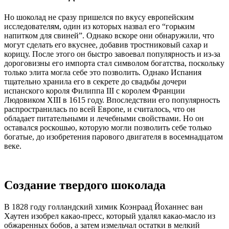
Но шоколад не сразу пришелся по вкусу европейским
исследователям, один из которых назвал его “горьким
напитком для свиней”. Однако вскоре они обнаружили, что
могут сделать его вкуснее, добавив тростниковый сахар и
корицу. После этого он быстро завоевал популярность и из-за
дороговизны его импорта стал символом богатства, поскольку
только элита могла себе это позволить. Однако Испания
тщательно хранила его в секрете до свадьбы дочери
испанского короля Филиппа III с королем Франции
Людовиком XIII в 1615 году. Впоследствии его популярность
распространилась по всей Европе, и считалось, что он
обладает питательными и лечебными свойствами. Но он
оставался роскошью, которую могли позволить себе только
богатые, до изобретения парового двигателя в восемнадцатом
веке.
Создание твердого шоколада
В 1828 году голландский химик Коэнраад Йоханнес ван
Хаутен изобрел какао-пресс, который удалял какао-масло из
обжаренных бобов, а затем измельчал остатки в мелкий