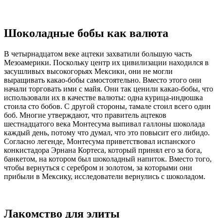
Шоколадные бобы как валюта
В четырнадцатом веке ацтеки захватили большую часть
Мезоамерики. Поскольку центр их цивилизации находился в
засушливых высокогорьях Мексики, они не могли
выращивать какао-бобы самостоятельно. Вместо этого они
начали торговать ими с майя. Они так ценили какао-бобы, что
использовали их в качестве валюты: одна курица-индюшка
стоила сто бобов. С другой стороны, тамале стоил всего один
боб. Многие утверждают, что правитель ацтеков
шестнадцатого века Монтесума выпивал галлоны шоколада
каждый день, потому что думал, что это повысит его либидо.
Согласно легенде, Монтесума приветствовал испанского
конкистадора Эрнана Кортеса, который принял его за бога,
банкетом, на котором был шоколадный напиток. Вместо того,
чтобы вернуться с серебром и золотом, за которыми они
прибыли в Мексику, исследователи вернулись с шоколадом.
Лакомство для элиты