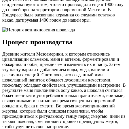
свидетельствуют о том, что его производили еще в 1900 году
до нашей эры на территории современной Мексики. В
Гондурасе была раскопана керамика со следами остатков
какао, датируемая 1400 годом до нашей эры.
Процесс производства
Древние жители Мезоамерики, к которым относились
цивилизации ольмеков, майя и ацтеков, ферментировали и
обжаривали бобы, прежде чем измельчить их в пасту. Затем
эту пасту варили с добавлением воды, меда, ванили и
различных специй. Считалось, что созданный ими
шоколадный напиток обладает духовными качествами,
поскольку обладает свойствами, улучшающими настроение. В
результате майя поклонялись богу какао, а шоколад считался
божественным и употреблялся только правителями, воинами,
священниками и знатью во время священных церемоний
рождения, брака и смерти. Во время жертвоприношений
жертвы, которые были слишком подавлены, чтобы
присоединиться к ритуальному танцу перед смертью, пили из
тыквы шоколад, смешанный с кровью предыдущих жертв,
чтобы улучшить свое настроение.