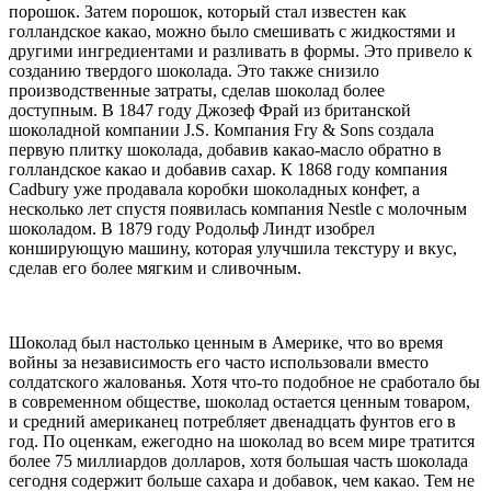
порошок. Затем порошок, который стал известен как
голландское какао, можно было смешивать с жидкостями и
другими ингредиентами и разливать в формы. Это привело к
созданию твердого шоколада. Это также снизило
производственные затраты, сделав шоколад более
доступным. В 1847 году Джозеф Фрай из британской
шоколадной компании J.S. Компания Fry & Sons создала
первую плитку шоколада, добавив какао-масло обратно в
голландское какао и добавив сахар. К 1868 году компания
Cadbury уже продавала коробки шоколадных конфет, а
несколько лет спустя появилась компания Nestle с молочным
шоколадом. В 1879 году Родольф Линдт изобрел
конширующую машину, которая улучшила текстуру и вкус,
сделав его более мягким и сливочным.
Шоколад был настолько ценным в Америке, что во время
войны за независимость его часто использовали вместо
солдатского жалованья. Хотя что-то подобное не сработало бы
в современном обществе, шоколад остается ценным товаром,
и средний американец потребляет двенадцать фунтов его в
год. По оценкам, ежегодно на шоколад во всем мире тратится
более 75 миллиардов долларов, хотя большая часть шоколада
сегодня содержит больше сахара и добавок, чем какао. Тем не