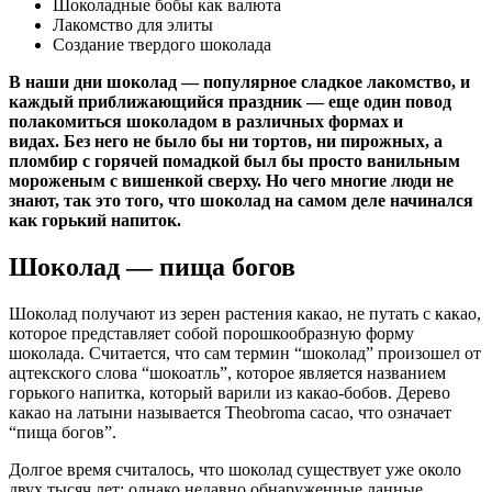
Шоколадные бобы как валюта
Лакомство для элиты
Создание твердого шоколада
В наши дни шоколад — популярное сладкое лакомство, и
каждый приближающийся праздник — еще один повод
полакомиться шоколадом в различных формах и
видах. Без него не было бы ни тортов, ни пирожных, а
пломбир с горячей помадкой был бы просто ванильным
мороженым с вишенкой сверху. Но чего многие люди не
знают, так это того, что шоколад на самом деле начинался
как горький напиток.
Шоколад — пища богов
Шоколад получают из зерен растения какао, не путать с какао,
которое представляет собой порошкообразную форму
шоколада. Считается, что сам термин “шоколад” произошел от
ацтекского слова “шокоатль”, которое является названием
горького напитка, который варили из какао-бобов. Дерево
какао на латыни называется Theobroma cacao, что означает
“пища богов”.
Долгое время считалось, что шоколад существует уже около
двух тысяч лет; однако недавно обнаруженные данные