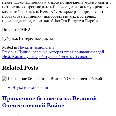
менее, шоколад премиум-класса по-прежнему можно найти у
независимых производителей шоколада, а также у крупных
компаний, таких как Hershey’s, которые расширили свои
продуктовые линейки, приобретя мелких кустарных
производителей, таких как Scharffen Bergere и Dagoba.
Новости СМИ2
Рубрика: Интересные факты
Posted in
Наука и технологии
Навигация
Previous:
Пицца: лепешка, которая стала привычной едой
Next:
Как получить работу своей мечты: 5 советов
по
записям
Related Posts
Наука и технологии
Пропавшие без вести на Великой
Отечественной Войне