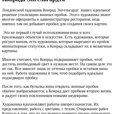
Лондонский художник Конрад Энгельгардт нашел идеальное
решение утилизации винных пробок. Этого художника знают
многие официанты и администраторы ресторанов, ведь
именно там он добывает пробки для создания своих картин.
Это не первый случай использования вина и всех
прилежащих объектов в искусстве. Есть художники, которые
рисуют вином, есть художники, которые вырезают из пробок
миниатюрные статуэтки, а Конрад складывает их в мозаичные
картины.
Многие считают, что Конрад подкрашивает пробки, чтоб
достичь необходимый цвет в нужном месте. На самом деле это
не так. Все зависит лишь от оттенка пробки и остатков вина
на ней. Работа художника в том, чтоб подобрать идеально
подходящую пробку.
После того, как бутылка вина открыта, винные пробки
обычно выбрасываются, а Конрад дает пробкам вторую жизнь
и радует своих поклонников новыми шедеврами.
Художника вдохновляют работы импрессионистов. Их
представление, работа с цветами, с телом. Очарование работ
Конрада в том, что до последнего момента трудно определить