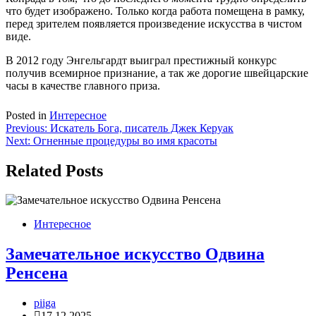
что будет изображено. Только когда работа помещена в рамку,
перед зрителем появляется произведение искусства в чистом
виде.
В 2012 году Энгельгардт выиграл престижный конкурс
получив всемирное признание, а так же дорогие швейцарские
часы в качестве главного приза.
Posted in
Интересное
Навигация
Previous:
Искатель Бога, писатель Джек Керуак
Next:
Огненные процедуры во имя красоты
по
записям
Related Posts
Интересное
Замечательное искусство Одвина
Ренсена
piiga
17.12.2025