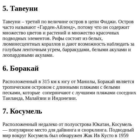
5. Тавеуни
Тавеуни – третий по величине остров в цепи Фиджи. Остров
часто называют «Гарден-Айленд», потому что он содержит
множество цветов и растений и множество красочных
подводных элементов. Рифы состоят из белых,
люминесцентных кораллов и дают возможность наблюдать за
голубым ленточным угрем, барракудами, белыми акулами и
леопардовыми акулами.
6. Боракай
Расположенный в 315 км к югу от Манилы, Боракай является
тропическим островом с длинными пляжами с белыми
песками, которые соперничают с лучшими пляжами соседних
Таиланда, Малайзии и Индонезии.
7. Косумель
Расположенный недалеко от полуострова Юкатан, Косумель
— популярное место для дайвинга и снорклинга. Подводный
мир вокруг Косумель был обнаружен Жак Ив Кусто в 1959