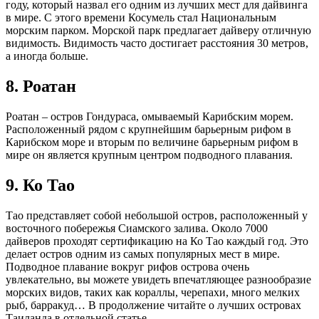
году, который назвал его одним из лучших мест для дайвинга
в мире. С этого времени Косумель стал Национальным
морским парком. Морской парк предлагает дайверу отличную
видимость. Видимость часто достигает расстояния 30 метров,
а иногда больше.
8. Роатан
Роатан – остров Гондураса, омываемый Карибским морем.
Расположенный рядом с крупнейшим барьерным рифом в
Карибском море и вторым по величине барьерным рифом в
мире он является крупным центром подводного плавания.
9. Ко Тао
Тао представляет собой небольшой остров, расположенный у
восточного побережья Сиамского залива. Около 7000
дайверов проходят сертификацию на Ко Тао каждый год. Это
делает остров одним из самых популярных мест в мире.
Подводное плавание вокруг рифов острова очень
увлекательно, вы можете увидеть впечатляющее разнообразие
морских видов, таких как кораллы, черепахи, много мелких
рыб, барракуд… В продолжение читайте о лучших островах
Таиланда в отдельной статье.