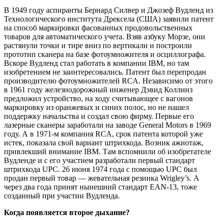
В 1949 году аспиранты Бернард Силвер и Джозеф Вудленд из
Технологического института Дрексела (США) заявили патент
на способ маркировки фасованных продовольственных
товаров для автоматического учета. Взяв азбуку Морзе, они
растянули точки и тире вниз по вертикали и построили
прототип сканера на базе фотоумножителя и осциллографа.
Вскоре Вудленд стал работать в компании IBM, но там
изобретением не заинтересовались. Патент был перепродан
производителю фотоумножителей RCA. Независимо от этого
в 1961 году железнодорожный инженер Дэвид Коллинз
предложил устройство, на ходу считывающее с вагонов
маркировку из оранжевых и синих полос, но не нашел
поддержку начальства и создал свою фирму. Первые его
лазерные сканеры заработали на заводе General Motors в 1969
году. А в 1971-м компания RCA, срок патента которой уже
истек, показала свой вариант штрихкода. Возник ажиотаж,
привлекший внимание IBM. Там вспомнили об изобретателе
Вудленде и с его участием разработали первый стандарт
штрихкода UPC. 26 июня 1974 года с помощью UPC был
продан первый товар — жевательная резинка Wrigley’s. А
через два года принят нынешний стандарт EAN-13, тоже
созданный при участии Вудленда.
Когда появляется второе дыхание?