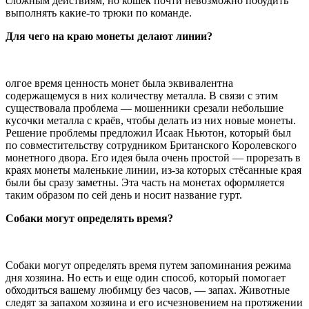
сложным действиям, но кошек почти невозможно побудить
выполнять какие-то трюки по команде.
Для чего на краю монеты делают линии?
олгое время ценность монет была эквивалентна
содержащемуся в них количеству металла. В связи с этим
существовала проблема — мошенники срезали небольшие
кусочки металла с краёв, чтобы делать из них новые монеты.
Решение проблемы предложил Исаак Ньютон, который был
по совместительству сотрудником Британского Королевского
монетного двора. Его идея была очень простой — прорезать в
краях монеты маленькие линии, из-за которых стёсанные края
были бы сразу заметны. Эта часть на монетах оформляется
таким образом по сей день и носит название гурт.
Собаки могут определять время?
Собаки могут определять время путем запоминания режима
дня хозяина. Но есть и еще один способ, который помогает
обходиться вашему любимцу без часов, — запах. Животные
следят за запахом хозяина и его исчезновением на протяжении