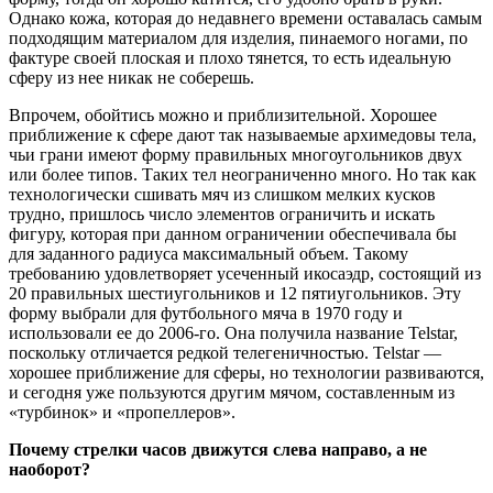
Однако кожа, которая до недавнего времени оставалась самым
подходящим материалом для изделия, пинаемого ногами, по
фактуре своей плоская и плохо тянется, то есть идеальную
сферу из нее никак не соберешь.
Впрочем, обойтись можно и приблизительной. Хорошее
приближение к сфере дают так называемые архимедовы тела,
чьи грани имеют форму правильных многоугольников двух
или более типов. Таких тел неограниченно много. Но так как
технологически сшивать мяч из слишком мелких кусков
трудно, пришлось число элементов ограничить и искать
фигуру, которая при данном ограничении обеспечивала бы
для заданного радиуса максимальный объем. Такому
требованию удовлетворяет усеченный икосаэдр, состоящий из
20 правильных шестиугольников и 12 пятиугольников. Эту
форму выбрали для футбольного мяча в 1970 году и
использовали ее до 2006-го. Она получила название Telstar,
поскольку отличается редкой телегеничностью. Telstar —
хорошее приближение для сферы, но технологии развиваются,
и сегодня уже пользуются другим мячом, составленным из
«турбинок» и «пропеллеров».
Почему стрелки часов движутся слева направо, а не
наоборот?