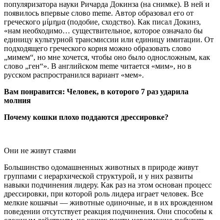
популяризатора науки Ричарда Докинза (на снимке). В ней и
появилось впервые слово meme. Автор образовал его от
греческого μίμημα (подобие, сходство). Как писал Докинз,
«нам необходимо… существительное, которое означало бы
единицу культурной трансмиссии или единицу имитации. От
подходящего греческого корня можно образовать слово
„мимем“, но мне хочется, чтобы оно было односложным, как
слово „ген“». В английском meme читается «мим», но в
русском распространился вариант «мем».
Вам понравится: Человек, в которого 7 раз ударила
молния
Почему кошки плохо поддаются дрессировке?
Они не живут стаями
Большинство одомашненных животных в природе живут
группами с иерархической структурой, и у них развиты
навыки подчинения лидеру. Как раз на этом основан процесс
дрессировки, при которой роль лидера играет человек. Все
мелкие кошачьи — животные одиночные, и в их врожденном
поведении отсутствует реакция подчинения. Они способны к