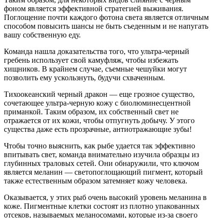
фоном является эффективной стратегией выживания.
Поглощение почти каждого фотона света является отличным
способом повысить шансы не быть съеденным и не напугать
вашу собственную еду.
Команда нашла доказательства того, что ультра-черный
гребень использует свой камуфляж, чтобы избежать
хищников. В крайнем случае, съемные чешуйки могут
позволить ему ускользнуть, будучи схваченным.
Тихоокеанский черный дракон — еще грозное существо,
сочетающее ультра-черную кожу с биолюминесцентной
приманкой. Таким образом, их собственный свет не
отражается от их кожи, чтобы отпугнуть добычу. У этого
существа даже есть прозрачные, антиотражающие зубы!
Чтобы точно выяснить, как рыбе удается так эффективно
впитывать свет, команда внимательно изучила образцы из
глубинных траловых сетей. Они обнаружили, что ключом
является меланин — светопоглощающий пигмент, который
также естественным образом затемняет кожу человека.
Оказывается, у этих рыб очень высокий уровень меланина в
коже. Пигментные клетки состоят из плотно упакованных
отсеков, называемых меланосомами, которые из-за своего