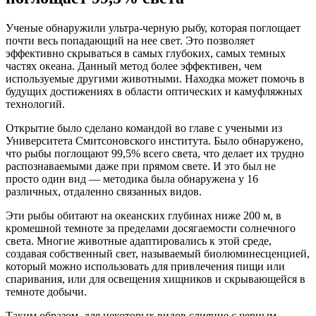
Ученые обнаружили ультра-черную рыбу, которая поглощает
почти весь попадающий на нее свет. Это позволяет
эффективно скрываться в самых глубоких, самых темных
частях океана. Данный метод более эффективен, чем
используемые другими животными. Находка может помочь в
будущих достижениях в области оптических и камуфляжных
технологий.
Открытие было сделано командой во главе с учеными из
Университета Смитсоновского института. Было обнаружено,
что рыбы поглощают 99,5% всего света, что делает их трудно
распознаваемыми даже при прямом свете. И это был не
просто один вид — методика была обнаружена у 16
различных, отдаленно связанных видов.
Эти рыбы обитают на океанских глубинах ниже 200 м, в
кромешной темноте за пределами досягаемости солнечного
света. Многие животные адаптировались к этой среде,
создавая собственный свет, называемый биолюминесценцией,
который можно использовать для привлечения пищи или
спаривания, или для освещения хищников и скрывающейся в
темноте добычи.
Таким образом, для некоторых видов слияние с черным