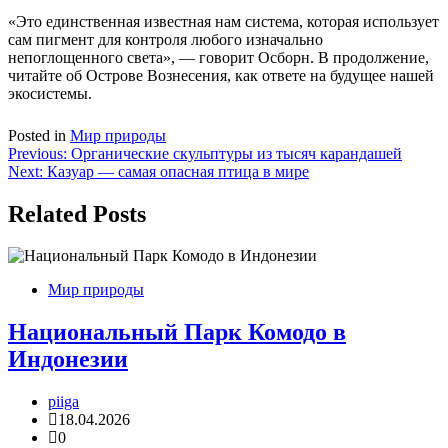
«Это единственная известная нам система, которая использует
сам пигмент для контроля любого изначально
непоглощенного света», — говорит Осборн. В продолжение,
читайте об Острове Вознесения, как ответе на будущее нашей
экосистемы.
Posted in
Мир природы
Навигация
Previous:
Органические скульптуры из тысяч карандашей
Next:
Казуар — самая опасная птица в мире
по
записям
Related Posts
Мир природы
Национальный Парк Комодо в
Индонезии
piiga
18.04.2026
0